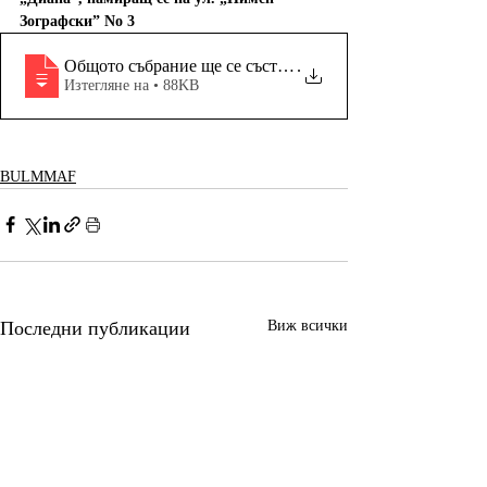
Зографски” No 3
Общото събрание ще се състои на 27 април 2024 година 
.
Изтегляне на • 88KB
BULMMAF
Последни публикации
Виж всички