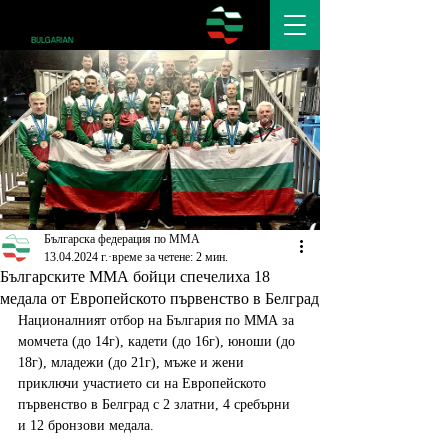
Българска федерация по ММА
13.04.2024 г.
време за четене: 2 мин.
Българските ММА бойци спечелиха 18
медала от Европейското първенство в Белград
Националният отбор на България по ММА за 
момчета (до 14г), кадети (до 16г), юноши (до 
18г), младежи (до 21г), мъже и жени 
приключи участието си на Европейското 
първенство в Белград с 2 златни, 4 сребърни 
и 12 бронзови медала. 