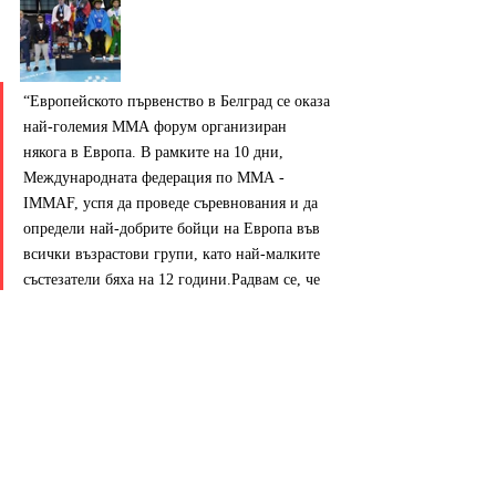
“Европейското първенство в Белград се оказа 
най-големия ММА форум организиран 
някога в Европа. В рамките на 10 дни, 
Международната федерация по ММА - 
IMMAF, успя да проведе съревнования и да 
определи най-добрите бойци на Европа във 
всички възрастови групи, като най-малките 
състезатели бяха на 12 години.Радвам се, че 
отново показахме на всички, че в БФММА 
работим правилно, като не спираме да се 
развиваме и да създаваме шампиони и атлети 
на световно ниво. Успяхме да извоюваме 
общо 18 медала, включително две 
европейски титли. Играхме на други два 
финала, в единия от които на 100% бяхме 
ощетени от съдиите. Класирахме България на 