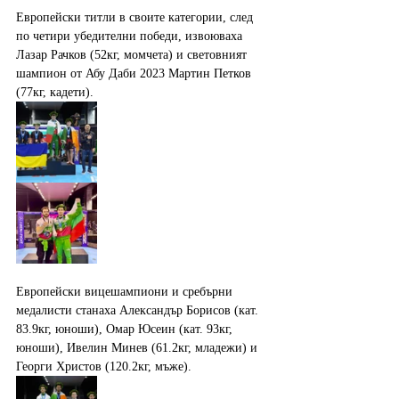
Европейски титли в своите категории, след 
по четири убедителни победи, извоюваха 
Лазар Рачков (52кг, момчета) и световният 
шампион от Абу Даби 2023 Мартин Петков 
(77кг, кадети).
Европейски вицешампиони и сребърни 
медалисти станаха Александър Борисов (кат. 
83.9кг, юноши), Омар Юсеин (кат. 93кг, 
юноши), Ивелин Минев (61.2кг, младежи) и 
Георги Христов (120.2кг, мъже).