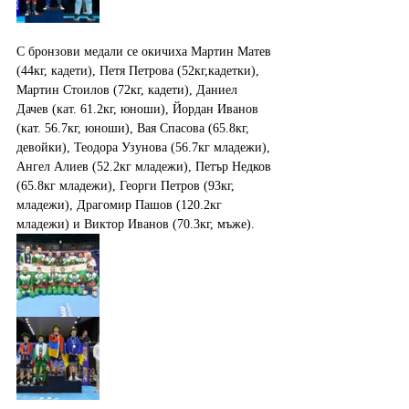
С бронзови медали се окичиха Мартин Матев 
(44кг, кадети), Петя Петрова (52кг,кадетки), 
Мартин Стоилов (72кг, кадети), Даниел 
Дачев (кат. 61.2кг, юноши), Йордан Иванов 
(кат. 56.7кг, юноши), Вая Спасова (65.8кг, 
девойки), Теодора Узунова (56.7кг младежи), 
Ангел Алиев (52.2кг младежи), Петър Недков 
(65.8кг младежи), Георги Петров (93кг, 
младежи), Драгомир Пашов (120.2кг 
младежи) и Виктор Иванов (70.3кг, мъже).